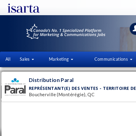
All
Sales
Marketing
Communications
DISTRIBUTION PARAL
Distribution Paral
www.paral.ca/fr/
REPRÉSENTANT(E) DES VENTES - TERRITOIRE DE
Boucherville (Montérégie), QC
Follow this employer