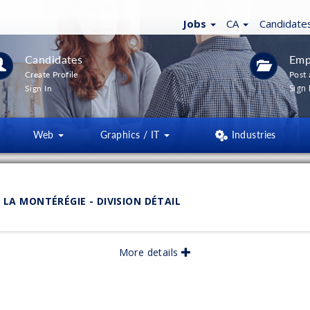
Jobs
CA
Candidate
Candidates
Emp
Create Profile
Post 
Sign 
Sign In
Web
Graphics / IT
Industries
 LA MONTÉRÉGIE - DIVISION DÉTAIL
More details