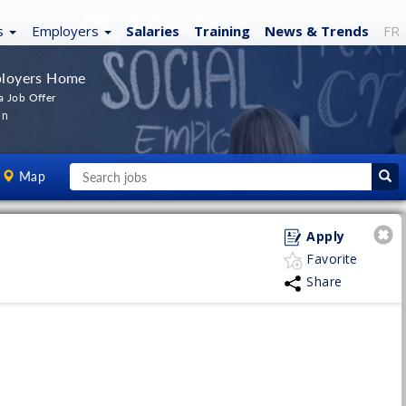
s
Employers
Salaries
Training
News
& Trends
FR
loyers Home
a Job Offer
In
Map
Apply
Favorite
Share