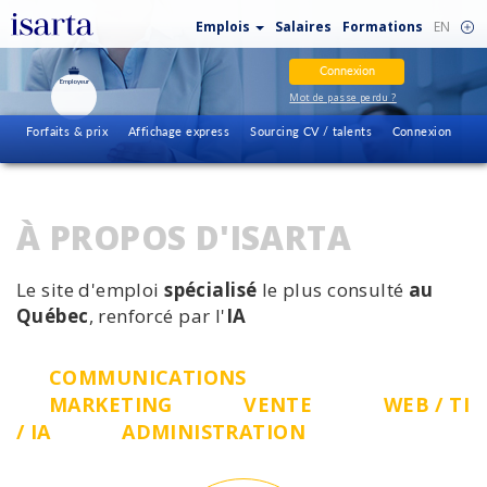
Emplois
Salaires
Formations
EN
Connexion
Employeur
Mot de passe perdu ?
Forfaits & prix
Affichage express
Sourcing CV / talents
Connexion
À PROPOS D'ISARTA
Le site d'emploi
spécialisé
le plus consulté
au
Québec
, renforcé par l'
IA
COMMUNICATIONS
MARKETING
VENTE
WEB / TI
/ IA
ADMINISTRATION